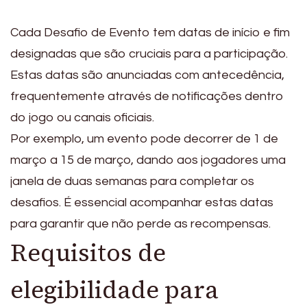
Cada Desafio de Evento tem datas de início e fim
designadas que são cruciais para a participação.
Estas datas são anunciadas com antecedência,
frequentemente através de notificações dentro
do jogo ou canais oficiais.
Por exemplo, um evento pode decorrer de 1 de
março a 15 de março, dando aos jogadores uma
janela de duas semanas para completar os
desafios. É essencial acompanhar estas datas
para garantir que não perde as recompensas.
Requisitos de
elegibilidade para