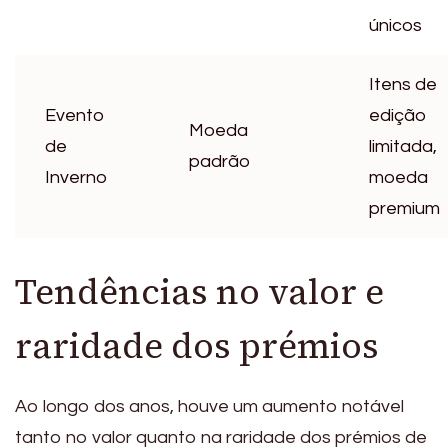
únicos
Itens de
Evento
edição
Moeda
de
limitada,
padrão
Inverno
moeda
premium
Tendências no valor e
raridade dos prémios
Ao longo dos anos, houve um aumento notável
tanto no valor quanto na raridade dos prémios de