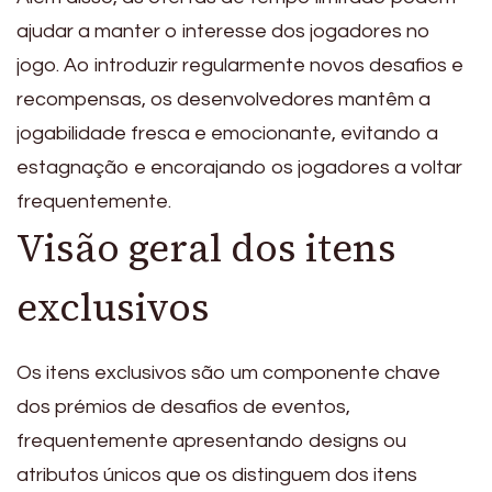
ajudar a manter o interesse dos jogadores no
jogo. Ao introduzir regularmente novos desafios e
recompensas, os desenvolvedores mantêm a
jogabilidade fresca e emocionante, evitando a
estagnação e encorajando os jogadores a voltar
frequentemente.
Visão geral dos itens
exclusivos
Os itens exclusivos são um componente chave
dos prémios de desafios de eventos,
frequentemente apresentando designs ou
atributos únicos que os distinguem dos itens