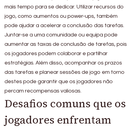
mais tempo para se dedicar. Utilizar recursos do
jogo, como aumentos ou power-ups, também
pode ajudar a acelerar a conclusão das tarefas.
Juntar-se a uma comunidade ou equipa pode
aumentar as taxas de conclusão de tarefas, pois
os jogadores podem colaborar e partilhar
estratégias. Além disso, acompanhar os prazos
das tarefas e planear sessões de jogo em torno
destes pode garantir que os jogadores não
percam recompensas valiosas.
Desafios comuns que os
jogadores enfrentam