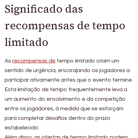
Significado das
recompensas de tempo
limitado
As
recompensas de
tempo limitado criam um
sentido de urgência, encorajando os jogadores a
participar ativamente antes que o evento termine.
Esta limitação de tempo frequentemente leva a
um aumento do envolvimento e da competição
entre os jogadores, à medida que se esforçam
para completar desafios dentro do prazo
estabelecido.
Além disso, as ofertas de tempo limitado podem