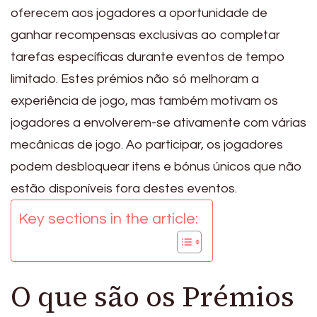
oferecem aos jogadores a oportunidade de
ganhar recompensas exclusivas ao completar
tarefas específicas durante eventos de tempo
limitado. Estes prémios não só melhoram a
experiência de jogo, mas também motivam os
jogadores a envolverem-se ativamente com várias
mecânicas de jogo. Ao participar, os jogadores
podem desbloquear itens e bónus únicos que não
estão disponíveis fora destes eventos.
Key sections in the article:
O que são os Prémios