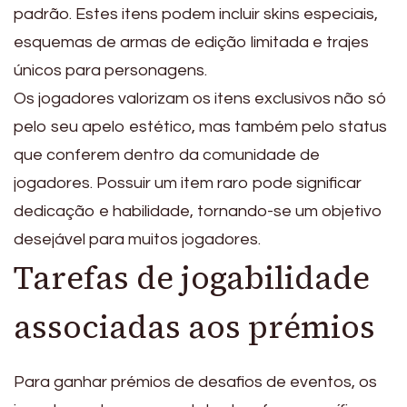
padrão. Estes itens podem incluir skins especiais,
esquemas de armas de edição limitada e trajes
únicos para personagens.
Os jogadores valorizam os itens exclusivos não só
pelo seu apelo estético, mas também pelo status
que conferem dentro da comunidade de
jogadores. Possuir um item raro pode significar
dedicação e habilidade, tornando-se um objetivo
desejável para muitos jogadores.
Tarefas de jogabilidade
associadas aos prémios
Para ganhar prémios de desafios de eventos, os