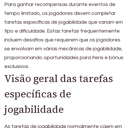
Para ganhar recompensas durante eventos de
tempo limitado, os jogadores devem completar
tarefas específicas de jogabilidade que variam em
tipo e dificuldade. Estas tarefas frequentemente
incluem desafios que requerem que os jogadores
se envolvam em várias mecânicas de jogabilidade,
proporcionando oportunidades para itens e bónus
exclusivos.
Visão geral das tarefas
específicas de
jogabilidade
As tarefas de jogabilidade normalmente caem em