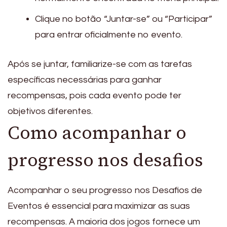
Clique no botão “Juntar-se” ou “Participar”
para entrar oficialmente no evento.
Após se juntar, familiarize-se com as tarefas
específicas necessárias para ganhar
recompensas, pois cada evento pode ter
objetivos diferentes.
Como acompanhar o
progresso nos desafios
Acompanhar o seu progresso nos Desafios de
Eventos é essencial para maximizar as suas
recompensas. A maioria dos jogos fornece um