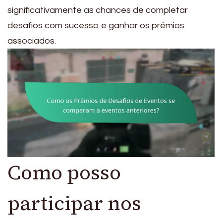
significativamente as chances de completar
desafios com sucesso e ganhar os prémios
associados.
Como posso
participar nos