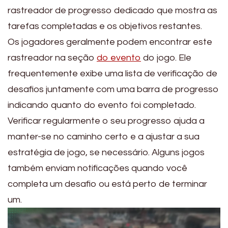
rastreador de progresso dedicado que mostra as
tarefas completadas e os objetivos restantes.
Os jogadores geralmente podem encontrar este
rastreador na seção
do evento
do jogo. Ele
frequentemente exibe uma lista de verificação de
desafios juntamente com uma barra de progresso
indicando quanto do evento foi completado.
Verificar regularmente o seu progresso ajuda a
manter-se no caminho certo e a ajustar a sua
estratégia de jogo, se necessário. Alguns jogos
também enviam notificações quando você
completa um desafio ou está perto de terminar
um.