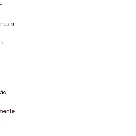
m
ores a
 à
ção
amente
s