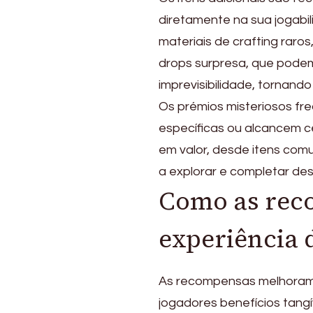
diretamente na sua jogabi
materiais de crafting raro
drops surpresa, que pode
imprevisibilidade, tornand
Os prémios misteriosos f
específicas ou alcancem c
em valor, desde itens com
a explorar e completar des
Como as rec
experiência 
As recompensas melhoram s
jogadores benefícios tang