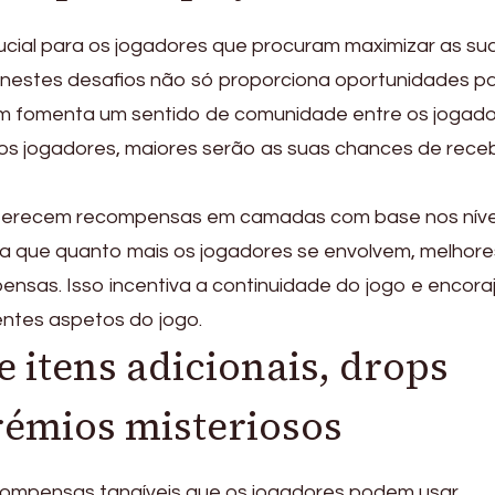
rucial para os jogadores que procuram maximizar as su
nestes desafios não só proporciona oportunidades p
 fomenta um sentido de comunidade entre os jogado
os jogadores, maiores serão as suas chances de rece
 oferecem recompensas em camadas com base nos níve
ica que quanto mais os jogadores se envolvem, melhore
nsas. Isso incentiva a continuidade do jogo e encora
entes aspetos do jogo.
e itens adicionais, drops
rémios misteriosos
ecompensas tangíveis que os jogadores podem usar