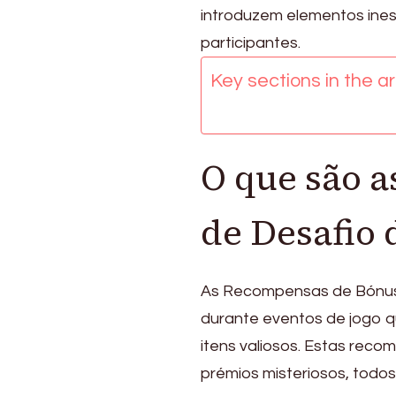
do
introduzem elementos ine
Evento:
participantes.
Itens
adicionais,
Key sections in the art
quedas
surpresa,
prémios
misteriosos
O que são 
de Desafio 
As Recompensas de Bónus 
durante eventos de jogo 
itens valiosos. Estas reco
prémios misteriosos, todos