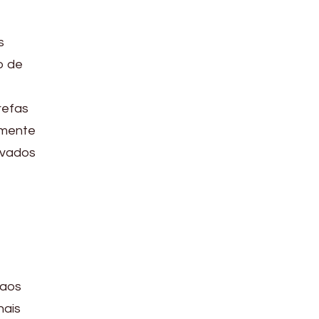
s
o de
refas
amente
ivados
 aos
nais