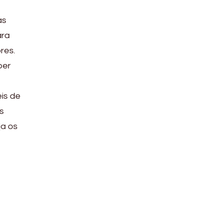
as
ara
res.
ber
is de
s
ja os