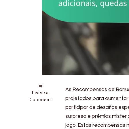
As Recompensas de Bónus 
on
Leave a
projetados para aumentar 
Recompensas
Comment
de
participar de desafios esp
Bónus
surpresa e prémios misteri
do
jogo. Estas recompensas 
Desafio