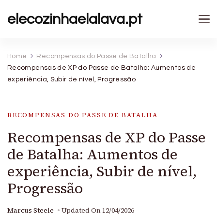
elecozinhaelalava.pt
Home
Recompensas do Passe de Batalha
Recompensas de XP do Passe de Batalha: Aumentos de
experiência, Subir de nível, Progressão
RECOMPENSAS DO PASSE DE BATALHA
Recompensas de XP do Passe
de Batalha: Aumentos de
experiência, Subir de nível,
Progressão
Marcus Steele
Updated On
12/04/2026