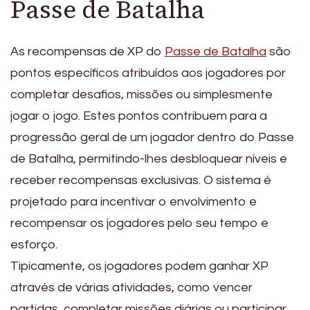
Passe de Batalha
As recompensas de XP do
Passe de Batalha
são
pontos específicos atribuídos aos jogadores por
completar desafios, missões ou simplesmente
jogar o jogo. Estes pontos contribuem para a
progressão geral de um jogador dentro do Passe
de Batalha, permitindo-lhes desbloquear níveis e
receber recompensas exclusivas. O sistema é
projetado para incentivar o envolvimento e
recompensar os jogadores pelo seu tempo e
esforço.
Tipicamente, os jogadores podem ganhar XP
através de várias atividades, como vencer
partidas, completar missões diárias ou participar