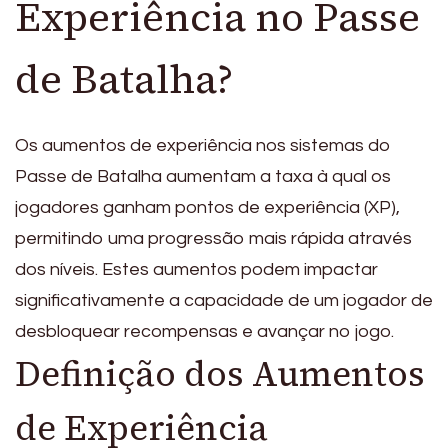
Experiência no Passe
de Batalha?
Os aumentos de experiência nos sistemas do
Passe de Batalha aumentam a taxa à qual os
jogadores ganham pontos de experiência (XP),
permitindo uma progressão mais rápida através
dos níveis. Estes aumentos podem impactar
significativamente a capacidade de um jogador de
desbloquear recompensas e avançar no jogo.
Definição dos Aumentos
de Experiência