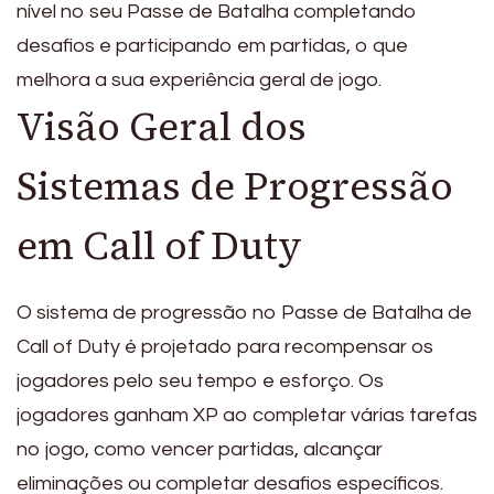
nível no seu Passe de Batalha completando
desafios e participando em partidas, o que
melhora a sua experiência geral de jogo.
Visão Geral dos
Sistemas de Progressão
em Call of Duty
O sistema de progressão no Passe de Batalha de
Call of Duty é projetado para recompensar os
jogadores pelo seu tempo e esforço. Os
jogadores ganham XP ao completar várias tarefas
no jogo, como vencer partidas, alcançar
eliminações ou completar desafios específicos.