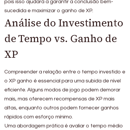
pois isso ajudará a garantir a conclusão bem-
sucedida e maximizar o ganho de XP.
Análise do Investimento
de Tempo vs. Ganho de
XP
Compreender a relação entre o tempo investido e
o XP ganho é essencial para uma subida de nível
eficiente. Alguns modos de jogo podem demorar
mais, mas oferecem recompensas de XP mais
altas, enquanto outros podem fornecer ganhos
rápidos com esforço mínimo.
Uma abordagem prática é avaliar o tempo médio