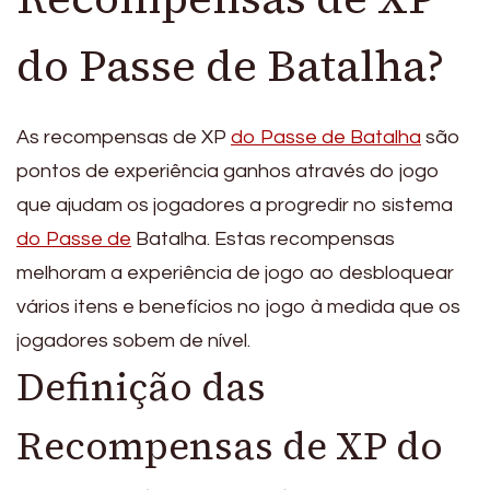
do Passe de Batalha?
As recompensas de XP
do Passe de Batalha
são
pontos de experiência ganhos através do jogo
que ajudam os jogadores a progredir no sistema
do Passe de
Batalha. Estas recompensas
melhoram a experiência de jogo ao desbloquear
vários itens e benefícios no jogo à medida que os
jogadores sobem de nível.
Definição das
Recompensas de XP do