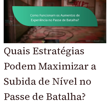
Quais Estratégias
Podem Maximizar a
Subida de Nível no
Passe de Batalha?