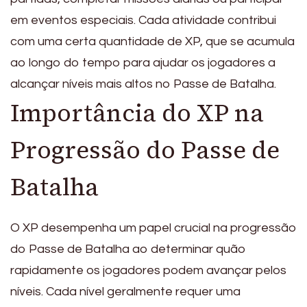
em eventos especiais. Cada atividade contribui
com uma certa quantidade de XP, que se acumula
ao longo do tempo para ajudar os jogadores a
alcançar níveis mais altos no Passe de Batalha.
Importância do XP na
Progressão do Passe de
Batalha
O XP desempenha um papel crucial na progressão
do Passe de Batalha ao determinar quão
rapidamente os jogadores podem avançar pelos
níveis. Cada nível geralmente requer uma