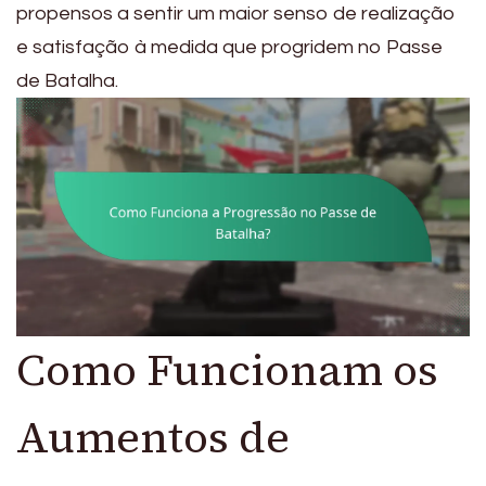
propensos a sentir um maior senso de realização
e satisfação à medida que progridem no Passe
de Batalha.
Como Funcionam os
Aumentos de