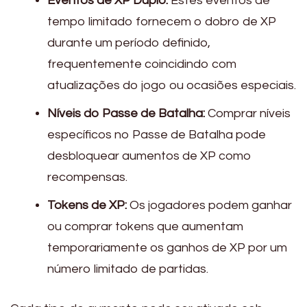
Eventos de XP Duplo:
Estes eventos de
tempo limitado fornecem o dobro de XP
durante um período definido,
frequentemente coincidindo com
atualizações do jogo ou ocasiões especiais.
Níveis do Passe de Batalha:
Comprar níveis
específicos no Passe de Batalha pode
desbloquear aumentos de XP como
recompensas.
Tokens de XP:
Os jogadores podem ganhar
ou comprar tokens que aumentam
temporariamente os ganhos de XP por um
número limitado de partidas.