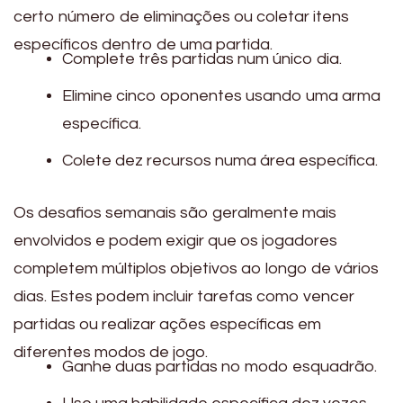
certo número de eliminações ou coletar itens
específicos dentro de uma partida.
Complete três partidas num único dia.
Elimine cinco oponentes usando uma arma
específica.
Colete dez recursos numa área específica.
Os desafios semanais são geralmente mais
envolvidos e podem exigir que os jogadores
completem múltiplos objetivos ao longo de vários
dias. Estes podem incluir tarefas como vencer
partidas ou realizar ações específicas em
diferentes modos de jogo.
Ganhe duas partidas no modo esquadrão.