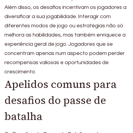
Além disso, os desafios incentivam os jogadores a
diversificar a sua jogabilidade. Interagir com
diferentes modos de jogo ou estratégias não só
melhora as habilidades, mas também enriquece a
experiência geral de jogo. Jogadores que se
concentram apenas num aspecto podem perder
recompensas valiosas e oportunidades de
crescimento.
Apelidos comuns para
desafios do passe de
batalha