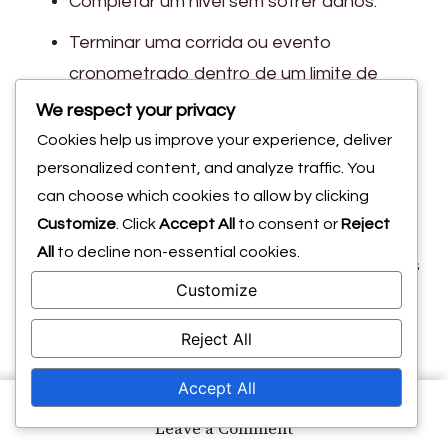
Completar um nível sem sofrer danos.
Terminar uma corrida ou evento
cronometrado dentro de um limite de
tempo específico.
We respect your privacy
Cookies help us improve your experience, deliver
Eliminar oponentes usando armas ou
personalized content, and analyze traffic. You
habilidades específicas.
can choose which cookies to allow by clicking
Customize
. Click
Accept All
to consent or
Reject
Estes desafios não só testam habilidades
All
to decline non-essential cookies.
individuais, mas também incentivam os jogadores
Customize
a adaptar o seu estilo de jogo. Por exemplo, um
desafio que exige tiros na cabeça pode levar os
Reject All
jogadores a melhorar as suas técnicas de mira.
Níveis de dificuldade
Accept All
on
Leave a Comment
Desafios