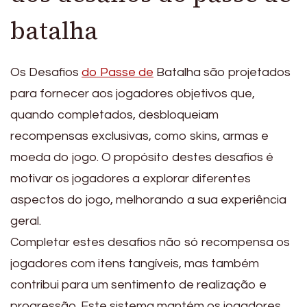
batalha
Os Desafios
do Passe de
Batalha são projetados
para fornecer aos jogadores objetivos que,
quando completados, desbloqueiam
recompensas exclusivas, como skins, armas e
moeda do jogo. O propósito destes desafios é
motivar os jogadores a explorar diferentes
aspectos do jogo, melhorando a sua experiência
geral.
Completar estes desafios não só recompensa os
jogadores com itens tangíveis, mas também
contribui para um sentimento de realização e
progressão. Este sistema mantém os jogadores