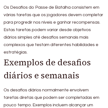
Os Desafios do Passe de Batalha consistem em
várias tarefas que os jogadores devem completar
para progredir nos níveis e ganhar recompensas.
Estas tarefas podem variar desde objetivos
diários simples até desafios semanais mais
complexos que testam diferentes habilidades e
estratégias.
Exemplos de desafios
diários e semanais
Os desafios diários normalmente envolvem
tarefas diretas que podem ser completadas em
pouco tempo. Exemplos incluem alcançar um