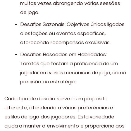
muitas vezes abrangendo várias sessões
de jogo.
Desafios Sazonais: Objetivos únicos ligados
a estações ou eventos específicos,
oferecendo recompensas exclusivas.
Desafios Baseados em Habilidades:
Tarefas que testam a proficiência de um
jogador em várias mecânicas de jogo, como
precisão ou estratégia.
Cada tipo de desafio serve a um propósito
diferente, atendendo a várias preferências e
estilos de jogo dos jogadores. Esta variedade
ajuda a manter o envolvimento e proporciona aos