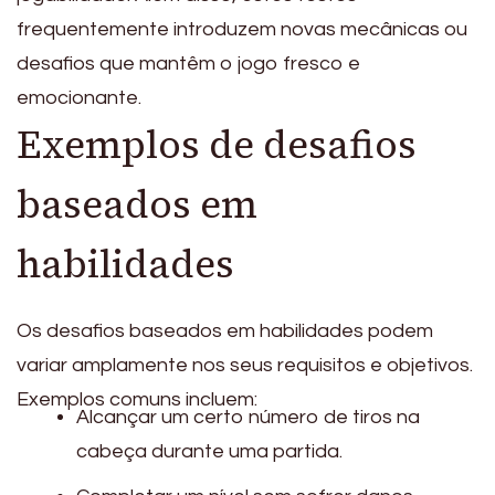
frequentemente introduzem novas mecânicas ou
desafios que mantêm o jogo fresco e
emocionante.
Exemplos de desafios
baseados em
habilidades
Os desafios baseados em habilidades podem
variar amplamente nos seus requisitos e objetivos.
Exemplos comuns incluem:
Alcançar um certo número de tiros na
cabeça durante uma partida.