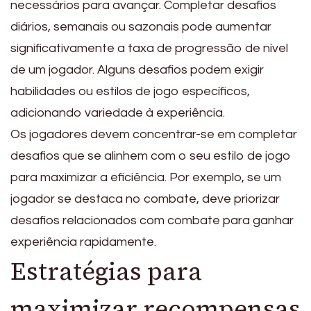
necessários para avançar. Completar desafios
diários, semanais ou sazonais pode aumentar
significativamente a taxa de progressão de nível
de um jogador. Alguns desafios podem exigir
habilidades ou estilos de jogo específicos,
adicionando variedade à experiência.
Os jogadores devem concentrar-se em completar
desafios que se alinhem com o seu estilo de jogo
para maximizar a eficiência. Por exemplo, se um
jogador se destaca no combate, deve priorizar
desafios relacionados com combate para ganhar
experiência rapidamente.
Estratégias para
maximizar recompensas