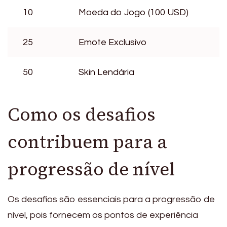
10
Moeda do Jogo (100 USD)
25
Emote Exclusivo
50
Skin Lendária
Como os desafios
contribuem para a
progressão de nível
Os desafios são essenciais para a progressão de
nível, pois fornecem os pontos de experiência