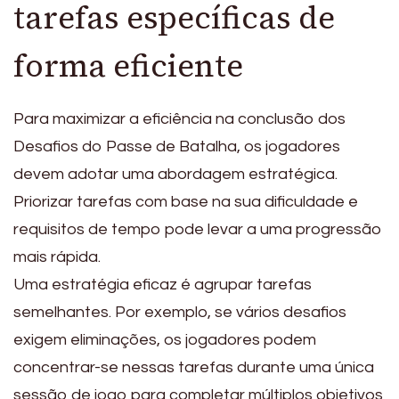
tarefas específicas de
forma eficiente
Para maximizar a eficiência na conclusão dos
Desafios do Passe de Batalha, os jogadores
devem adotar uma abordagem estratégica.
Priorizar tarefas com base na sua dificuldade e
requisitos de tempo pode levar a uma progressão
mais rápida.
Uma estratégia eficaz é agrupar tarefas
semelhantes. Por exemplo, se vários desafios
exigem eliminações, os jogadores podem
concentrar-se nessas tarefas durante uma única
sessão de jogo para completar múltiplos objetivos