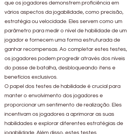
que os jogadores demonstrem proficiência em
vários aspectos da jogabilidade, como precisão,
estratégia ou velocidade. Eles servem como um
parâmetro para medir o nível de habilidade de um
jogador e fornecem uma forma estruturada de
ganhar recompensas. Ao completar estes testes,
os jogadores podem progredir através dos níveis
do passe de batalha, desbloqueando itens e
benefícios exclusivos.
O papel dos testes de habilidade é crucial para
manter o envolvimento dos jogadores e
proporcionar um sentimento de realização. Eles
incentivam os jogadores a aprimorar as suas
habilidades e explorar diferentes estratégias de
jogabilidade. Além disso, estes testes