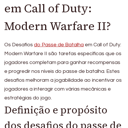
em Call of Duty:
Modern Warfare II?
Os Desafios
do Passe de Batalha
em Call of Duty:
Modern Warfare II são tarefas específicas que os
jogadores completam para ganhar recompensas
e progredir nos níveis do passe de batalha. Estes
desafios melhoram a jogabilidade ao incentivar os
jogadores a interagir com várias mecânicas e
estratégias do jogo.
Definição e propósito
dos desafios do passe de