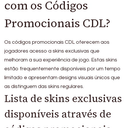
com os Códigos
Promocionais CDL?
Os códigos promocionais CDL oferecem aos
jogadores acesso a skins exclusivas que
melhoram a sua experiência de jogo. Estas skins
estão frequentemente disponíveis por um tempo
limitado e apresentam designs visuais únicos que
as distinguem das skins regulares.
Lista de skins exclusivas
disponíveis através de