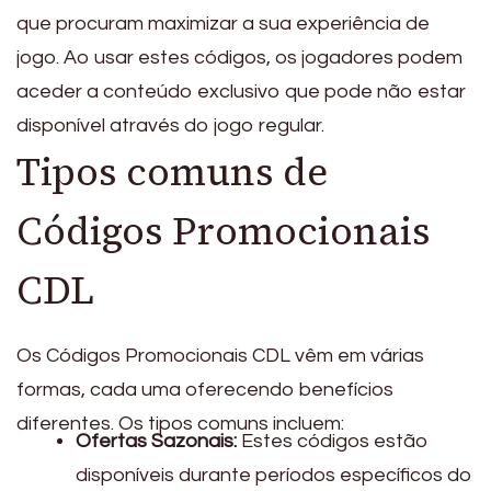
que procuram maximizar a sua experiência de
jogo. Ao usar estes códigos, os jogadores podem
aceder a conteúdo exclusivo que pode não estar
disponível através do jogo regular.
Tipos comuns de
Códigos Promocionais
CDL
Os Códigos Promocionais CDL vêm em várias
formas, cada uma oferecendo benefícios
diferentes. Os tipos comuns incluem:
Ofertas Sazonais:
Estes códigos estão
disponíveis durante períodos específicos do