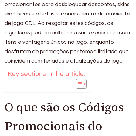
emocionantes para desbloquear descontos, skins
exclusivas e ofertas sazonais dentro do ambiente
de jogo CDL. Ao resgatar estes códigos, os
jogadores podem melhorar a sua experiência com
itens e vantagens únicos no jogo, enquanto
desfrutam de promoções por tempo limitado que
coincidem com feriados e atualizações do jogo.
Key sections in the article:
O que são os Códigos
Promocionais do